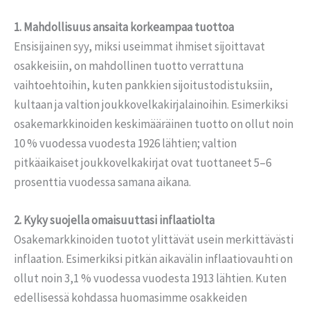
1. Mahdollisuus ansaita korkeampaa tuottoa
Ensisijainen syy, miksi useimmat ihmiset sijoittavat
osakkeisiin, on mahdollinen tuotto verrattuna
vaihtoehtoihin, kuten pankkien sijoitustodistuksiin,
kultaan ja valtion joukkovelkakirjalainoihin. Esimerkiksi
osakemarkkinoiden keskimääräinen tuotto on ollut noin
10 % vuodessa vuodesta 1926 lähtien; valtion
pitkäaikaiset joukkovelkakirjat ovat tuottaneet 5–6
prosenttia vuodessa samana aikana.
2. Kyky suojella omaisuuttasi inflaatiolta
Osakemarkkinoiden tuotot ylittävät usein merkittävästi
inflaation. Esimerkiksi pitkän aikavälin inflaatiovauhti on
ollut noin 3,1 % vuodessa vuodesta 1913 lähtien. Kuten
edellisessä kohdassa huomasimme osakkeiden