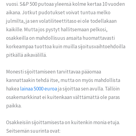
vuosi. S&P 500 putoaa yleensä kolme kertaa 10 vuoden
aikana. Jotkut pudotukset voivat tuntua melko
julmilta, ja sen volatiliteettitaso ei ole todellakaan
kaikille. Mutta jos pystyt hallitsemaan pelkosi,
osakkeilla on mahdollisuus ansaita huomattavasti
korkeampaa tuottoa kuin muilla sijoitusvaihtoehdoilla
pitkällä aikavälillä.
Monesti sijoittamiseen tarvittavaa pääomaa
kannattaakin tehdä itse, mutta on myös mahdollista
hakea
lainaa 5000 euroa
ja sijoittaa sen avulla. Tällöin
osakemarkkinat ei kuitenkaan välttämättä ole paras
paikka.
Osakkeisiin sijoittamisesta on kuitenkin monia etuja.
Seitsemän suurinta ovat: