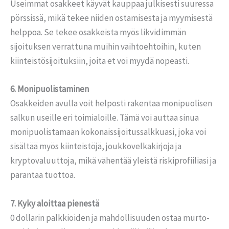
Useimmat osakkeet käyvät kauppaa julkisesti suuressa
pörssissä, mikä tekee niiden ostamisesta ja myymisestä
helppoa. Se tekee osakkeista myös likvidimmän
sijoituksen verrattuna muihin vaihtoehtoihin, kuten
kiinteistösijoituksiin, joita et voi myydä nopeasti.
6. Monipuolistaminen
Osakkeiden avulla voit helposti rakentaa monipuolisen
salkun useille eri toimialoille. Tämä voi auttaa sinua
monipuolistamaan kokonaissijoitussalkkuasi, joka voi
sisältää myös kiinteistöjä, joukkovelkakirjoja ja
kryptovaluuttoja, mikä vähentää yleistä riskiprofiiliasi ja
parantaa tuottoa.
7. Kyky aloittaa pienestä
0 dollarin palkkioiden ja mahdollisuuden ostaa murto-