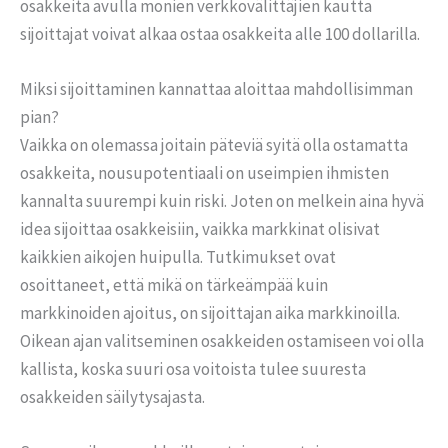
osakkeita avulla monien verkkovälittäjien kautta
sijoittajat voivat alkaa ostaa osakkeita alle 100 dollarilla.
Miksi sijoittaminen kannattaa aloittaa mahdollisimman
pian?
Vaikka on olemassa joitain päteviä syitä olla ostamatta
osakkeita, nousupotentiaali on useimpien ihmisten
kannalta suurempi kuin riski. Joten on melkein aina hyvä
idea sijoittaa osakkeisiin, vaikka markkinat olisivat
kaikkien aikojen huipulla. Tutkimukset ovat
osoittaneet, että mikä on tärkeämpää kuin
markkinoiden ajoitus, on sijoittajan aika markkinoilla.
Oikean ajan valitseminen osakkeiden ostamiseen voi olla
kallista, koska suuri osa voitoista tulee suuresta
osakkeiden säilytysajasta.