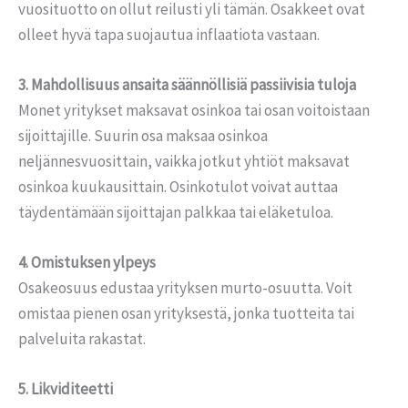
vuosituotto on ollut reilusti yli tämän. Osakkeet ovat
olleet hyvä tapa suojautua inflaatiota vastaan.
3. Mahdollisuus ansaita säännöllisiä passiivisia tuloja
Monet yritykset maksavat osinkoa tai osan voitoistaan ​​
sijoittajille. Suurin osa maksaa osinkoa
neljännesvuosittain, vaikka jotkut yhtiöt maksavat
osinkoa kuukausittain. Osinkotulot voivat auttaa
täydentämään sijoittajan palkkaa tai eläketuloa.
4. Omistuksen ylpeys
Osakeosuus edustaa yrityksen murto-osuutta. Voit
omistaa pienen osan yrityksestä, jonka tuotteita tai
palveluita rakastat.
5. Likviditeetti