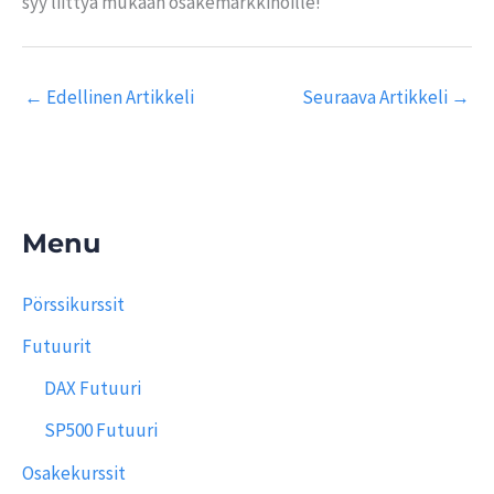
syy liittyä mukaan osakemarkkinoille!
←
Edellinen Artikkeli
Seuraava Artikkeli
→
Menu
Pörssikurssit
Futuurit
DAX Futuuri
SP500 Futuuri
Osakekurssit