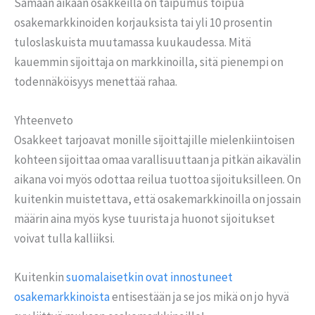
Samaan aikaan osakkeilla on taipumus toipua
osakemarkkinoiden korjauksista tai yli 10 prosentin
tuloslaskuista muutamassa kuukaudessa. Mitä
kauemmin sijoittaja on markkinoilla, sitä pienempi on
todennäköisyys menettää rahaa.
Yhteenveto
Osakkeet tarjoavat monille sijoittajille mielenkiintoisen
kohteen sijoittaa omaa varallisuuttaan ja pitkän aikavälin
aikana voi myös odottaa reilua tuottoa sijoituksilleen. On
kuitenkin muistettava, että osakemarkkinoilla on jossain
määrin aina myös kyse tuurista ja huonot sijoitukset
voivat tulla kalliiksi.
Kuitenkin
suomalaisetkin ovat innostuneet
osakemarkkinoista
entisestään ja se jos mikä on jo hyvä