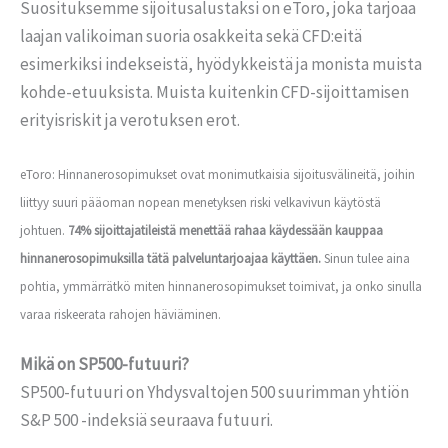
Suosituksemme sijoitusalustaksi on eToro, joka tarjoaa
laajan valikoiman suoria osakkeita sekä CFD:eitä
esimerkiksi indekseistä, hyödykkeistä ja monista muista
kohde-etuuksista. Muista kuitenkin CFD-sijoittamisen
erityisriskit ja verotuksen erot.
eToro: Hinnanerosopimukset ovat monimutkaisia sijoitusvälineitä, joihin
liittyy suuri pääoman nopean menetyksen riski velkavivun käytöstä
johtuen.
74% sijoittajatileistä menettää rahaa käydessään kauppaa
hinnanerosopimuksilla tätä palveluntarjoajaa käyttäen.
Sinun tulee aina
pohtia, ymmärrätkö miten hinnanerosopimukset toimivat, ja onko sinulla
varaa riskeerata rahojen häviäminen.
Mikä on SP500-futuuri?
SP500-futuuri on Yhdysvaltojen 500 suurimman yhtiön
S&P 500 -indeksiä seuraava futuuri.