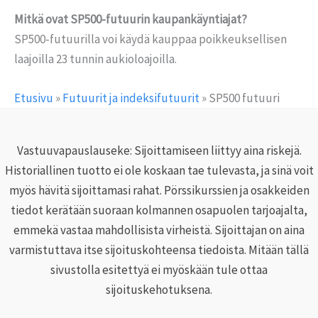
Mitkä ovat SP500-futuurin kaupankäyntiajat?
SP500-futuurilla voi käydä kauppaa poikkeuksellisen
laajoilla 23 tunnin aukioloajoilla.
Etusivu
»
Futuurit ja indeksifutuurit
»
SP500 futuuri
Vastuuvapauslauseke: Sijoittamiseen liittyy aina riskejä.
Historiallinen tuotto ei ole koskaan tae tulevasta, ja sinä voit
myös hävitä sijoittamasi rahat. Pörssikurssien ja osakkeiden
tiedot kerätään suoraan kolmannen osapuolen tarjoajalta,
emmekä vastaa mahdollisista virheistä. Sijoittajan on aina
varmistuttava itse sijoituskohteensa tiedoista. Mitään tällä
sivustolla esitettyä ei myöskään tule ottaa
sijoituskehotuksena.