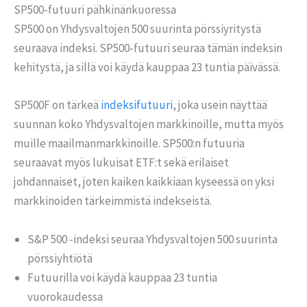
SP500-futuuri pähkinänkuoressa
SP500 on Yhdysvaltojen 500 suurinta pörssiyritystä
seuraava indeksi. SP500-futuuri seuraa tämän indeksin
kehitystä, ja sillä voi käydä kauppaa 23 tuntia päivässä.
SP500F on tärkeä
indeksifutuuri
, joka usein näyttää
suunnan koko Yhdysvaltojen markkinoille, mutta myös
muille maailmanmarkkinoille. SP500:n futuuria
seuraavat myös lukuisat ETF:t sekä erilaiset
johdannaiset, joten kaiken kaikkiaan kyseessä on yksi
markkinoiden tärkeimmistä indekseistä.
S&P 500 -indeksi seuraa Yhdysvaltojen 500 suurinta
pörssiyhtiötä
Futuurilla voi käydä kauppaa 23 tuntia
vuorokaudessa