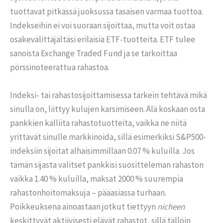
tuottavat pitkässä juoksussa tasaisen varmaa tuottoa.
Indekseihin ei voi suoraan sijoittaa, mutta voit ostaa
osakevälittäjältäsi erilaisia ETF-tuotteita. ETF tulee
sanoista Exchange Traded Fund ja se tarkoittaa
pörssinoteerattua rahastoa.
Indeksi- tai rahastosijoittamisessa tärkein tehtävä mikä
sinulla on, liittyy kulujen karsimiseen. Älä koskaan osta
pankkien kalliita rahastotuotteita, vaikka ne niitä
yrittävät sinulle markkinoida, sillä esimerkiksi S&P500-
indeksiin sijoitat alhaisimmillaan 0.07 % kuluilla. Jos
tämän sijasta valitset pankkisi suositteleman rahaston
vaikka 1.40 % kuluilla, maksat 2000 % suurempia
rahastonhoitomaksuja – pääasiassa turhaan.
Poikkeuksena ainoastaan jotkut tiettyyn
nicheen
keskittyvät aktiivisesti elävät rahastot, sillä tällöin