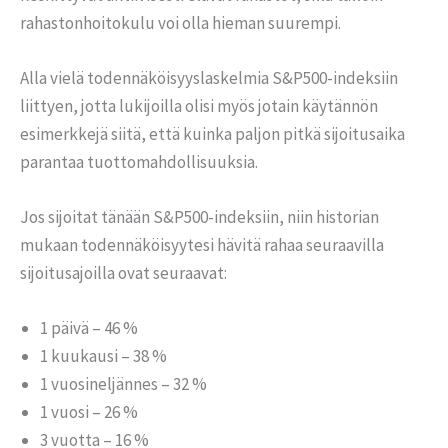
rahastonhoitokulu voi olla hieman suurempi.
Alla vielä todennäköisyyslaskelmia S&P500-indeksiin
liittyen, jotta lukijoilla olisi myös jotain käytännön
esimerkkejä siitä, että kuinka paljon pitkä sijoitusaika
parantaa tuottomahdollisuuksia.
Jos sijoitat tänään S&P500-indeksiin, niin historian
mukaan todennäköisyytesi hävitä rahaa seuraavilla
sijoitusajoilla ovat seuraavat:
1 päivä – 46 %
1 kuukausi – 38 %
1 vuosineljännes – 32 %
1 vuosi – 26 %
3 vuotta – 16 %