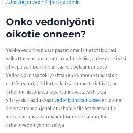
/
Uncategorized
/ Kirjoittaja
admin
Onko vedonlyönti
oikotie onneen?
Vaikka vedonlyönnissä pääset omalla tietotaidollasi
vaikuttamaan omiin tuotto-odotuksiisi, on kyseessä silti
uhkapelaamisen leiman saanut pelaamismuoto.
Vedonlyönnissä toki yksittäisen kohteen varianssi on
erittäin suuri, sillä kuten kaikki varmasti tietävät, on
urheilun historiassa tapahtunut valtavasti isoja
yllätyksiä. Laadukkaat
vedonlyöntibonukset
erilaisine
ilmaisvetoineen ja talletusbonuksiin antavat sinulle
kuitenkin loistavan mahdollisuuden harjoitella
urheiluvedonlyönnin saloja.