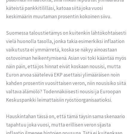
käteistä pankkitililläsi, katoaa siitä joka vuosi
keskimäärin muutaman prosentin kokoinen siivu.
Suomessa taloustietämys on kuitenkin lähtökohtaisesti
vielä huonolla tasolla, jonka takia esimerkiksi inflaation
vaikutusta ei ymmärretä, koska se näkyy ainoastaan
ostovoiman heikentymisenä. Asian voi toki kääntää myös
näin päin, että jos hinnat eivät koskaan nousisi, mutta
Euron arvoa säätelevä EKP asettaisi ylimääräisen noin
kahden prosentin vuosittaisen veron, niin nousisiko siitä
valtava älämölö? Todennäköisesti nousisi ja Euroopan
Keskuspankki leimattaisiin ryöstöorganisaatioksi.
Hauskintahan tässä on, että tämä täysin sama skenaario
tapahtuu joka vuosi, mutta erillisen veron sijasta
inflaatio ilmenee hintojen nousuna. Tätä ei kuitenkaan