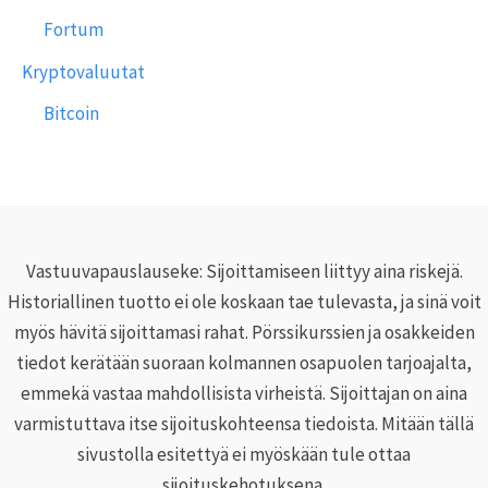
Fortum
Kryptovaluutat
Bitcoin
Vastuuvapauslauseke: Sijoittamiseen liittyy aina riskejä.
Historiallinen tuotto ei ole koskaan tae tulevasta, ja sinä voit
myös hävitä sijoittamasi rahat. Pörssikurssien ja osakkeiden
tiedot kerätään suoraan kolmannen osapuolen tarjoajalta,
emmekä vastaa mahdollisista virheistä. Sijoittajan on aina
varmistuttava itse sijoituskohteensa tiedoista. Mitään tällä
sivustolla esitettyä ei myöskään tule ottaa
sijoituskehotuksena.