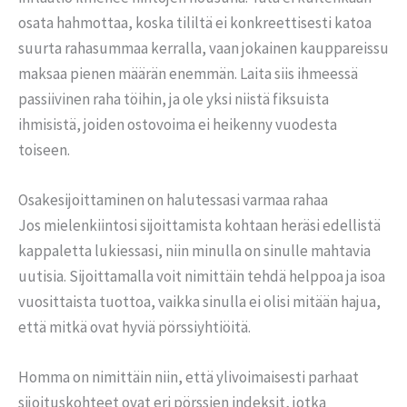
osata hahmottaa, koska tililtä ei konkreettisesti katoa
suurta rahasummaa kerralla, vaan jokainen kauppareissu
maksaa pienen määrän enemmän. Laita siis ihmeessä
passiivinen raha töihin, ja ole yksi niistä fiksuista
ihmisistä, joiden ostovoima ei heikenny vuodesta
toiseen.
Osakesijoittaminen on halutessasi varmaa rahaa
Jos mielenkiintosi sijoittamista kohtaan heräsi edellistä
kappaletta lukiessasi, niin minulla on sinulle mahtavia
uutisia. Sijoittamalla voit nimittäin tehdä helppoa ja isoa
vuosittaista tuottoa, vaikka sinulla ei olisi mitään hajua,
että mitkä ovat hyviä pörssiyhtiöitä.
Homma on nimittäin niin, että ylivoimaisesti parhaat
sijoituskohteet ovat eri pörssien indeksit, jotka