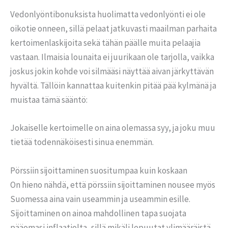
Vedonlyöntibonuksista huolimatta vedonlyönti ei ole
oikotie onneen, sillä pelaat jatkuvasti maailman parhaita
kertoimenlaskijoita sekä tähän päälle muita pelaajia
vastaan. Ilmaisia lounaita ei juurikaan ole tarjolla, vaikka
joskus jokin kohde voi silmääsi näyttää aivan järkyttävän
hyvältä. Tällöin kannattaa kuitenkin pitää pää kylmänä ja
muistaa tämä sääntö:
Jokaiselle kertoimelle on aina olemassa syy, ja joku muu
tietää todennäköisesti sinua enemmän.
Pörssiin sijoittaminen suositumpaa kuin koskaan
On hieno nähdä, että pörssiin sijoittaminen nousee myös
Suomessa aina vain useammin ja useammin esille.
Sijoittaminen on ainoa mahdollinen tapa suojata
pääomasi inflaatiolta, sillä mikäli lepuutat ylimääräistä