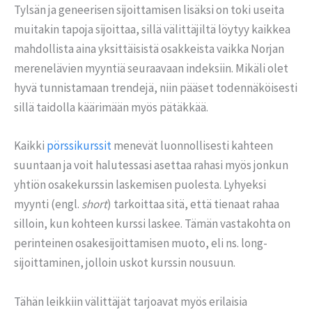
Tylsän ja geneerisen sijoittamisen lisäksi on toki useita
muitakin tapoja sijoittaa, sillä välittäjiltä löytyy kaikkea
mahdollista aina yksittäisistä osakkeista vaikka Norjan
merenelävien myyntiä seuraavaan indeksiin. Mikäli olet
hyvä tunnistamaan trendejä, niin pääset todennäköisesti
sillä taidolla käärimään myös pätäkkää.
Kaikki
pörssikurssit
menevät luonnollisesti kahteen
suuntaan ja voit halutessasi asettaa rahasi myös jonkun
yhtiön osakekurssin laskemisen puolesta. Lyhyeksi
myynti (engl.
short
) tarkoittaa sitä, että tienaat rahaa
silloin, kun kohteen kurssi laskee. Tämän vastakohta on
perinteinen osakesijoittamisen muoto, eli ns. long-
sijoittaminen, jolloin uskot kurssin nousuun.
Tähän leikkiin välittäjät tarjoavat myös erilaisia