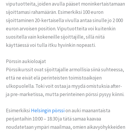
viputuotteita, joiden avulla pääset moninkertaistamaan
sijoittamasi rahamäärän. Esimerkiksi 100 euron
sijoittaminen 20-kertaisella vivulla antaa sinulle jo 2 000
euron arvoisen position. Viputuotteita voi kuitenkin
suositella vain kokeneille sijoittajille, sillä niitä
käyttäessä voi tulla itku hyvinkin nopeasti.
Pörssin aukioloajat
Pörssikurssit ovat sijoittajalle armollisia siinä suhteessa,
että ne eivät elä perinteisten toimistoaikojen
ulkopuolella. Toki voit ostaa ja myydä omistuksia after-
ja pre-marketissa, mutta perinteinen pörssi pysyy kiinni.
Esimerkiksi
Helsingin pörssi
on auki maanantaista
perjantaihin 10:00 – 18:30 ja tätä samaa kaavaa
noudatetaan ympäri maailmaa, omien aikavyöhykkeiden