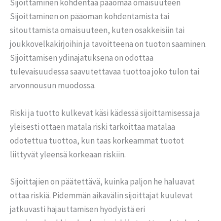
Sijoittaminen kohdentaa pääomaa omaisuuteen
Sijoittaminen on pääoman kohdentamista tai
sitouttamista omaisuuteen, kuten osakkeisiin tai
joukkovelkakirjoihin ja tavoitteena on tuoton saaminen.
Sijoittamisen ydinajatuksena on odottaa
tulevaisuudessa saavutettavaa tuottoa joko tulon tai
arvonnousun muodossa.
Riski ja tuotto kulkevat käsi kädessä sijoittamisessa ja
yleisesti ottaen matala riski tarkoittaa matalaa
odotettua tuottoa, kun taas korkeammat tuotot
liittyvät yleensä korkeaan riskiin.
Sijoittajien on päätettävä, kuinka paljon he haluavat
ottaa riskiä. Pidemmän aikavälin sijoittajat kuulevat
jatkuvasti hajauttamisen hyödyistä eri