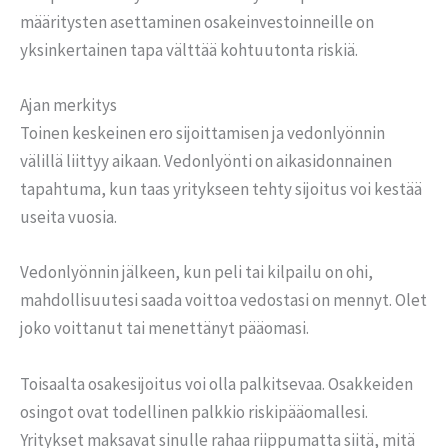
määritysten asettaminen osakeinvestoinneille on
yksinkertainen tapa välttää kohtuutonta riskiä.
Ajan merkitys
Toinen keskeinen ero sijoittamisen ja vedonlyönnin
välillä liittyy aikaan. Vedonlyönti on aikasidonnainen
tapahtuma, kun taas yritykseen tehty sijoitus voi kestää
useita vuosia.
Vedonlyönnin jälkeen, kun peli tai kilpailu on ohi,
mahdollisuutesi saada voittoa vedostasi on mennyt. Olet
joko voittanut tai menettänyt pääomasi.
Toisaalta osakesijoitus voi olla palkitsevaa. Osakkeiden
osingot ovat todellinen palkkio riskipääomallesi.
Yritykset maksavat sinulle rahaa riippumatta siitä, mitä