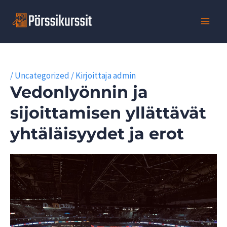
Siirry
sisältöön
/
Uncategorized
/ Kirjoittaja
admin
Vedonlyönnin ja
sijoittamisen yllättävät
yhtäläisyydet ja erot