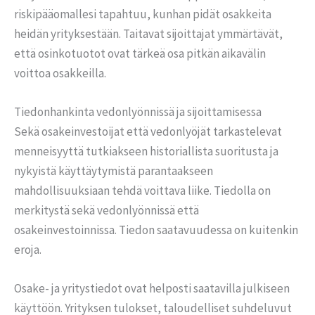
riskipääomallesi tapahtuu, kunhan pidät osakkeita
heidän yrityksestään. Taitavat sijoittajat ymmärtävät,
että osinkotuotot ovat tärkeä osa pitkän aikavälin
voittoa osakkeilla.
Tiedonhankinta vedonlyönnissä ja sijoittamisessa
Sekä osakeinvestoijat että vedonlyöjät tarkastelevat
menneisyyttä tutkiakseen historiallista suoritusta ja
nykyistä käyttäytymistä parantaakseen
mahdollisuuksiaan tehdä voittava liike. Tiedolla on
merkitystä sekä vedonlyönnissä että
osakeinvestoinnissa. Tiedon saatavuudessa on kuitenkin
eroja.
Osake- ja yritystiedot ovat helposti saatavilla julkiseen
käyttöön. Yrityksen tulokset, taloudelliset suhdeluvut