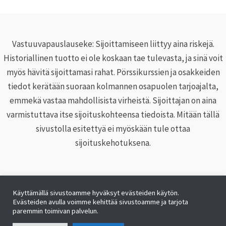
Vastuuvapauslauseke: Sijoittamiseen liittyy aina riskejä.
Historiallinen tuotto ei ole koskaan tae tulevasta, ja sinä voit
myös hävitä sijoittamasi rahat. Pörssikurssien ja osakkeiden
tiedot kerätään suoraan kolmannen osapuolen tarjoajalta,
emmekä vastaa mahdollisista virheistä. Sijoittajan on aina
varmistuttava itse sijoituskohteensa tiedoista. Mitään tällä
sivustolla esitettyä ei myöskään tule ottaa
sijoituskehotuksena.
Käyttämällä sivustoamme hyväksyt evästeiden käytön.
Evästeiden avulla voimme kehittää sivustoamme ja tarjota
Copyright © 2026 Pörssikurssit.net |
Eväste- ja
paremmin toimivan palvelun.
tietosuojakäytäntö
|
Ota yhteyttä
|
Blogi