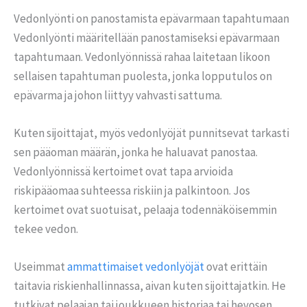
Vedonlyönti on panostamista epävarmaan tapahtumaan
Vedonlyönti määritellään panostamiseksi epävarmaan
tapahtumaan. Vedonlyönnissä rahaa laitetaan likoon
sellaisen tapahtuman puolesta, jonka lopputulos on
epävarma ja johon liittyy vahvasti sattuma.
Kuten sijoittajat, myös vedonlyöjät punnitsevat tarkasti
sen pääoman määrän, jonka he haluavat panostaa.
Vedonlyönnissä kertoimet ovat tapa arvioida
riskipääomaa suhteessa riskiin ja palkintoon. Jos
kertoimet ovat suotuisat, pelaaja todennäköisemmin
tekee vedon.
Useimmat
ammattimaiset vedonlyöjät
ovat erittäin
taitavia riskienhallinnassa, aivan kuten sijoittajatkin. He
tutkivat pelaajan tai joukkueen historiaa tai hevosen