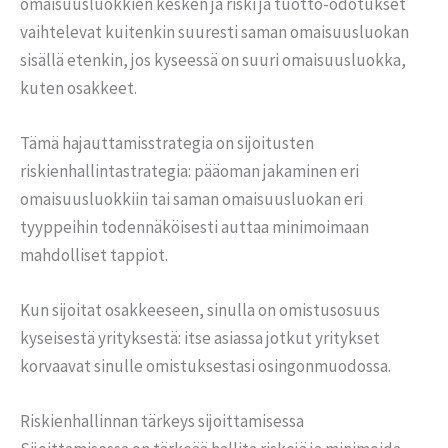
omaisuusluokkien kesken ja riski ja tuotto-odotukset
vaihtelevat kuitenkin suuresti saman omaisuusluokan
sisällä etenkin, jos kyseessä on suuri omaisuusluokka,
kuten osakkeet.
Tämä hajauttamisstrategia on sijoitusten
riskienhallintastrategia: pääoman jakaminen eri
omaisuusluokkiin tai saman omaisuusluokan eri
tyyppeihin todennäköisesti auttaa minimoimaan
mahdolliset tappiot.
Kun sijoitat osakkeeseen, sinulla on omistusosuus
kyseisestä yrityksestä: itse asiassa jotkut yritykset
korvaavat sinulle omistuksestasi osingonmuodossa.
Riskienhallinnan tärkeys sijoittamisessa