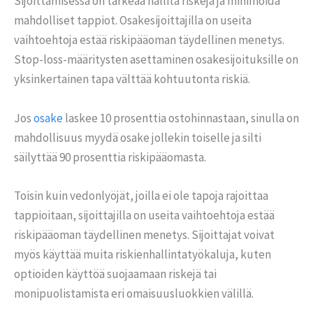
Sijoittamisessa on tärkeää hallita riskejä ja minimoida
mahdolliset tappiot. Osakesijoittajilla on useita
vaihtoehtoja estää riskipääoman täydellinen menetys.
Stop-loss-määritysten asettaminen osakesijoituksille on
yksinkertainen tapa välttää kohtuutonta riskiä.
Jos
osake
laskee 10 prosenttia ostohinnastaan, sinulla on
mahdollisuus myydä osake jollekin toiselle ja silti
säilyttää 90 prosenttia riskipääomasta.
Toisin kuin vedonlyöjät, joilla ei ole tapoja rajoittaa
tappioitaan, sijoittajilla on useita vaihtoehtoja estää
riskipääoman täydellinen menetys. Sijoittajat voivat
myös käyttää muita riskienhallintatyökaluja, kuten
optioiden käyttöä suojaamaan riskejä tai
monipuolistamista eri omaisuusluokkien välillä.