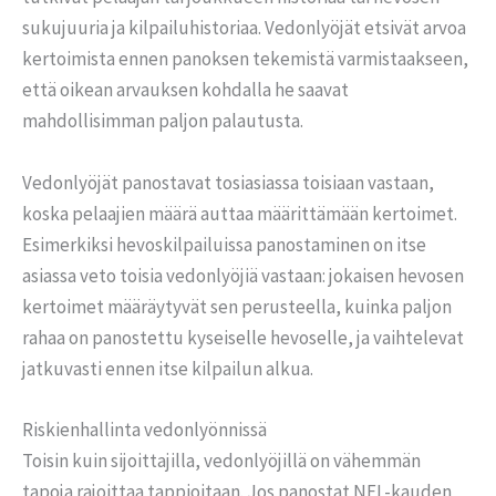
sukujuuria ja kilpailuhistoriaa. Vedonlyöjät etsivät arvoa
kertoimista ennen panoksen tekemistä varmistaakseen,
että oikean arvauksen kohdalla he saavat
mahdollisimman paljon palautusta.
Vedonlyöjät panostavat tosiasiassa toisiaan vastaan,
koska pelaajien määrä auttaa määrittämään kertoimet.
Esimerkiksi hevoskilpailuissa panostaminen on itse
asiassa veto toisia vedonlyöjiä vastaan: jokaisen hevosen
kertoimet määräytyvät sen perusteella, kuinka paljon
rahaa on panostettu kyseiselle hevoselle, ja vaihtelevat
jatkuvasti ennen itse kilpailun alkua.
Riskienhallinta vedonlyönnissä
Toisin kuin sijoittajilla, vedonlyöjillä on vähemmän
tapoja rajoittaa tappioitaan. Jos panostat NFL-kauden