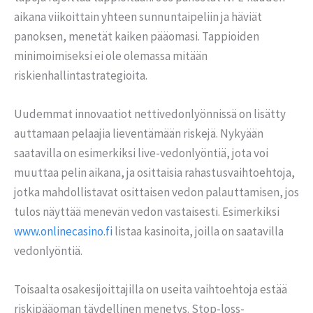
aikana viikoittain yhteen sunnuntaipeliin ja häviät
panoksen, menetät kaiken pääomasi. Tappioiden
minimoimiseksi ei ole olemassa mitään
riskienhallintastrategioita.
Uudemmat innovaatiot nettivedonlyönnissä on lisätty
auttamaan pelaajia lieventämään riskejä. Nykyään
saatavilla on esimerkiksi live-vedonlyöntiä, jota voi
muuttaa pelin aikana, ja osittaisia rahastusvaihtoehtoja,
jotka mahdollistavat osittaisen vedon palauttamisen, jos
tulos näyttää menevän vedon vastaisesti. Esimerkiksi
www.onlinecasino.fi
listaa kasinoita, joilla on saatavilla
vedonlyöntiä.
Toisaalta osakesijoittajilla on useita vaihtoehtoja estää
riskipääoman täydellinen menetys. Stop-loss-