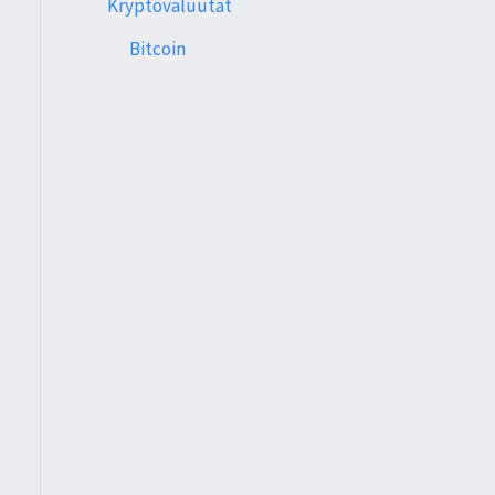
Kryptovaluutat
Bitcoin