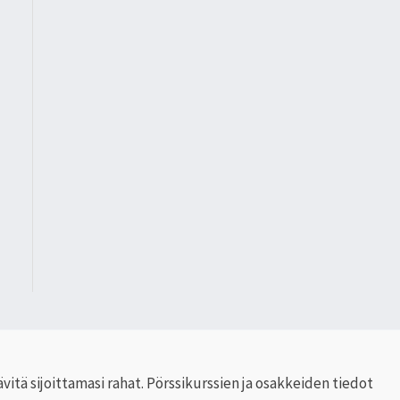
ävitä sijoittamasi rahat. Pörssikurssien ja osakkeiden tiedot