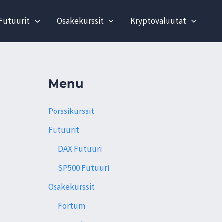
Futuurit
Osakekurssit
Kryptovaluutat
Menu
Pörssikurssit
Futuurit
DAX Futuuri
SP500 Futuuri
Osakekurssit
Fortum