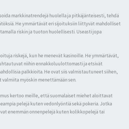
soida markkinatrendejä huolella ja pitkäjänteisesti, tehdä
öksiä. He ymmärtävät eri sijoituksiin liittyvät mahdolliset
amalla riskin ja tuoton huolellisesti. Useasti jopa
oituja riskejä, kun he menevät kasinoille. He ymmärtävät,
uhtautuvat niihin ennakkoluulottomasti ja etsivät
ollisia palkkioita. He ovat siis valmistautuneet siihen,
t valmiita myöskin menettämään sen.
mus kertoo meille, että suomalaiset miehet aloittavat
eampia pelejä kuten vedonlyöntiä sekä pokeria. Jotka
laavat enemmän onnenpelejä kuten kolikkopelejä tai