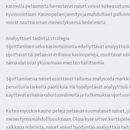
kasinolla pelaamista harrastavat naiset voivat kokea satunna
hyvinvointiaan. Kasinopelien jännitys ja mahdolliset palkinn
voivat nauttia oman menestyksensä hedelmistä.
Analyyttiset taidot ja strategia
Sijoittaminen sekä kasinotoiminta edellyttävät analyyttisiä t
sijoittavat tai pelaavat erillaisia kasinopelejä, osoittavat
nämä alat ovat yksinomaan miesten hallitsemia.
Sijoittamisessa naiset osoittavat taitonsa analysoida markki
perustuvia tärkeitä päätöksiä. He hyödyntävät analyyttisiä t
käyttävät erilaisia rahoitusvälineitä ja tutkimuksia sijoitus
Kuten myöskin kasino pelejä pelaavat suomalaiset naiset, jot
menestymismahdollisuuksiaan. Olipa kyse sitten korttipeleis
vaikkapa ruletista, naiset voivat hyödyntää analyyttisiä tai