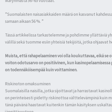
ikäryhmästä 56–65 vuotiaat.
”Suomalaisten naisasiakkaiden määrä on kasvanut kahdessa
samaan aikaan 56 %. ”
Tässä artikkelissa tarkastelemme ja pohdimme yllättäviä yht
välillä sekä tuomme esiin yhteisiä tekijöitä, jotka ohjaavat 
Muista, että rahapelaaminen voi olla koukuttavaa, eikä se o
voiton odotusarvo on positiivinen, kun kasinopelaamisessa 
on todennäköisempää kuin voittaminen.
Riskinoton omaksuminen
Suomalaisilla naisilla, jotka sijoittavat ja harrastavat kasinol
on perinteisesti pidetty riskinottoa välttelevämpinä kuin m
tänä päivänä haastavat kuitenkin tämän käsityksen uskalta
jännittävyyteen.