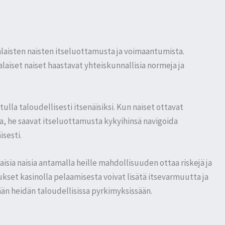
alaisten naisten itseluottamusta ja voimaantumista.
laiset naiset haastavat yhteiskunnallisia normeja ja
ulla taloudellisesti itsenäisiksi. Kun naiset ottavat
a, he saavat itseluottamusta kykyihinsä navigoida
isesti.
sia naisia antamalla heille mahdollisuuden ottaa riskejä ja
set kasinolla pelaamisesta voivat lisätä itsevarmuutta ja
än heidän taloudellisissa pyrkimyksissään.