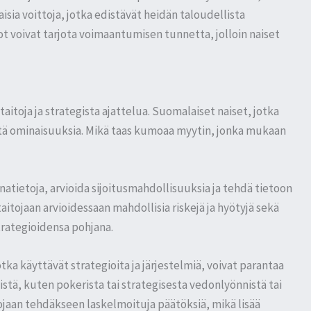
isia voittoja, jotka edistävät heidän taloudellista
ot voivat tarjota voimaantumisen tunnetta, jolloin naiset
aitoja ja strategista ajattelua. Suomalaiset naiset, jotka
 näitä ominaisuuksia. Mikä taas kumoaa myytin, jonka mukaan
natietoja, arvioida sijoitusmahdollisuuksia ja tehdä tietoon
aitojaan arvioidessaan mahdollisia riskejä ja hyötyjä sekä
strategioidensa pohjana.
ka käyttävät strategioita ja järjestelmiä, voivat parantaa
tä, kuten pokerista tai strategisesta vedonlyönnistä tai
tojaan tehdäkseen laskelmoituja päätöksiä, mikä lisää