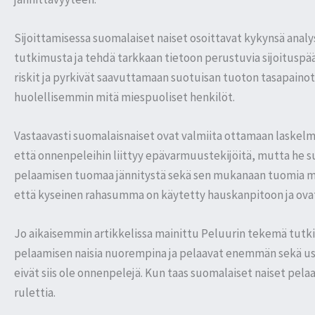
Sijoittamisessa suomalaiset naiset osoittavat kykynsä analy
tutkimusta ja tehdä tarkkaan tietoon perustuvia sijoituspäät
riskit ja pyrkivät saavuttamaan suotuisan tuoton tasapainott
huolellisemmin mitä miespuoliset henkilöt.
Vastaavasti suomalaisnaiset ovat valmiita ottamaan laskelm
että onnenpeleihin liittyy epävarmuustekijöitä, mutta he s
pelaamisen tuomaa jännitystä sekä sen mukanaan tuomia mahd
että kyseinen rahasumma on käytetty hauskanpitoon ja ova
Jo aikaisemmin artikkelissa mainittu Peluurin tekemä tutki
pelaamisen naisia nuorempina ja pelaavat enemmän sekä us
eivät siis ole onnenpelejä. Kun taas suomalaiset naiset pe
rulettia.