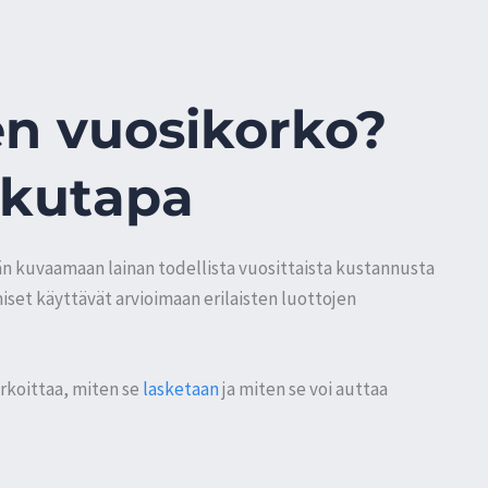
en vuosikorko?
skutapa
än kuvaamaan lainan todellista vuosittaista kustannusta
hmiset käyttävät arvioimaan erilaisten luottojen
arkoittaa, miten se
lasketaan
ja miten se voi auttaa