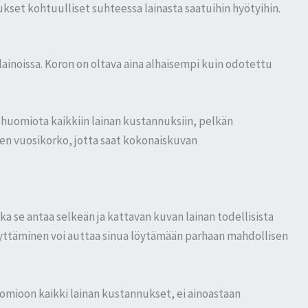
ukset kohtuulliset suhteessa lainasta saatuihin hyötyihin.
slainoissa. Koron on oltava aina alhaisempi kuin odotettu
ää huomiota kaikkiin lainan kustannuksiin, pelkän
inen vuosikorko, jotta saat kokonaiskuvan
ka se antaa selkeän ja kattavan kuvan lainan todellisista
yttäminen voi auttaa sinua löytämään parhaan mahdollisen
huomioon kaikki lainan kustannukset, ei ainoastaan