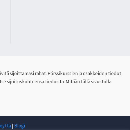
ävitä sijoittamasi rahat. Pörssikurssien ja osakkeiden tiedot
se sijoituskohteensa tiedoista. Mitään tällä sivustolla
eyttä
|
Blogi