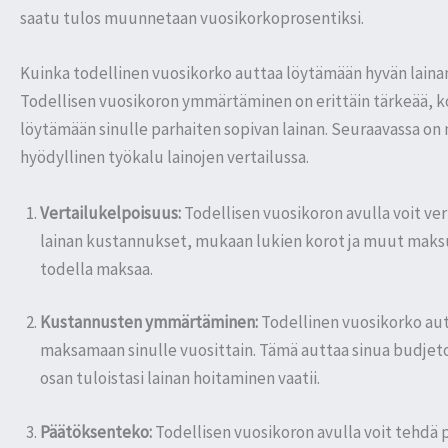
saatu tulos muunnetaan vuosikorkoprosentiksi.
Kuinka todellinen vuosikorko auttaa löytämään hyvän laina
Todellisen vuosikoron ymmärtäminen on erittäin tärkeää, kos
löytämään sinulle parhaiten sopivan lainan. Seuraavassa on
hyödyllinen työkalu lainojen vertailussa.
Vertailukelpoisuus:
Todellisen vuosikoron avulla voit verr
lainan kustannukset, mukaan lukien korot ja muut maksut
todella maksaa.
Kustannusten ymmärtäminen:
Todellinen vuosikorko aut
maksamaan sinulle vuosittain. Tämä auttaa sinua budjeto
osan tuloistasi lainan hoitaminen vaatii.
Päätöksenteko:
Todellisen vuosikoron avulla voit tehdä 