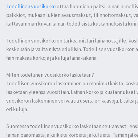
Todellinen vuosikorko
ottaa huomioon paitsi lainan nimellis
palkkiot, mukaan lukien avausmaksut, tilinhoitomaksut, 
kattavamman kuvan lainan todellisista kustannuksista kuin
Todellinen vuosikorko on tärkeä mittari lainanottajille, kos
keskenään ja valita niistä edullisin. Todellisen vuosikorkon a
hän maksaa korkoja ja kuluja laina-aikana.
Miten todellinen vuosikorko lasketaan?
Todellisen vuosikoron laskeminen on monimutkaista, koska se
lasketaan yleensä vuosittain. Lainan korko ja kustannukset 
vuosikoron laskeminen voi vaatia useita eri kaavoja. Lisäksi 
eri kuluja.
Suomessa todellinen vuosikorko lasketaan seuraavasti: ensi
lainan pääomasta ja kaikista koroista ja kuluista. Tämän jäl