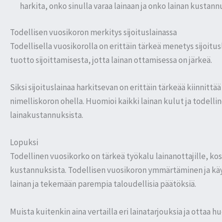
harkita, onko sinulla varaa lainaan ja onko lainan kustann
Todellisen vuosikoron merkitys sijoituslainassa
Todellisella vuosikorolla on erittäin tärkeä menetys sijoitu
tuotto sijoittamisesta, jotta lainan ottamisessa on järkeä.
Siksi sijoituslainaa harkitsevan on erittäin tärkeää kiinnitt
nimelliskoron ohella. Huomioi kaikki lainan kulut ja todell
lainakustannuksista.
Lopuksi
Todellinen vuosikorko on tärkeä työkalu lainanottajille, kos
kustannuksista. Todellisen vuosikoron ymmärtäminen ja kä
lainan ja tekemään parempia taloudellisia päätöksiä.
Muista kuitenkin aina vertailla eri lainatarjouksia ja ottaa 