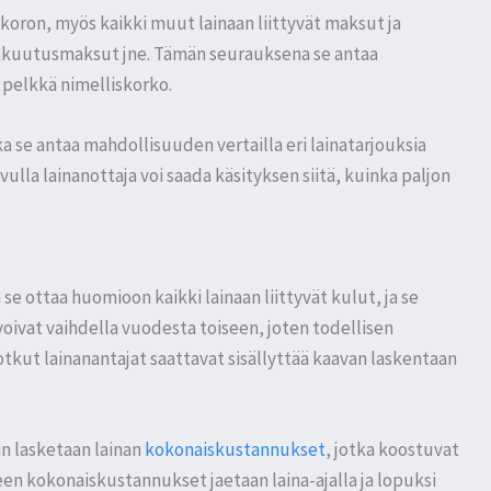
koron, myös kaikki muut lainaan liittyvät maksut ja
vakuutusmaksut jne. Tämän seurauksena se antaa
 pelkkä nimelliskorko.
ka se antaa mahdollisuuden vertailla eri lainatarjouksia
vulla lainanottaja voi saada käsityksen siitä, kuinka paljon
 ottaa huomioon kaikki lainaan liittyvät kulut, ja se
voivat vaihdella vuodesta toiseen, joten todellisen
jotkut lainanantajat saattavat sisällyttää kaavan laskentaan
n lasketaan lainan
kokonaiskustannukset
, jotka koostuvat
keen kokonaiskustannukset jaetaan laina-ajalla ja lopuksi