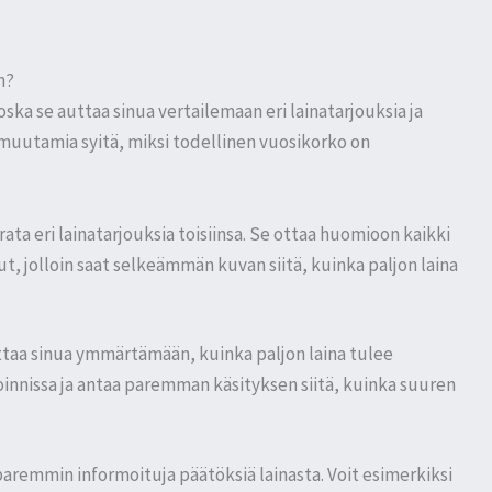
n?
ka se auttaa sinua vertailemaan eri lainatarjouksia ja
 muutamia syitä, miksi todellinen vuosikorko on
ata eri lainatarjouksia toisiinsa. Se ottaa huomioon kaikki
, jolloin saat selkeämmän kuvan siitä, kuinka paljon laina
taa sinua ymmärtämään, kuinka paljon laina tulee
innissa ja antaa paremman käsityksen siitä, kuinka suuren
paremmin informoituja päätöksiä lainasta. Voit esimerkiksi