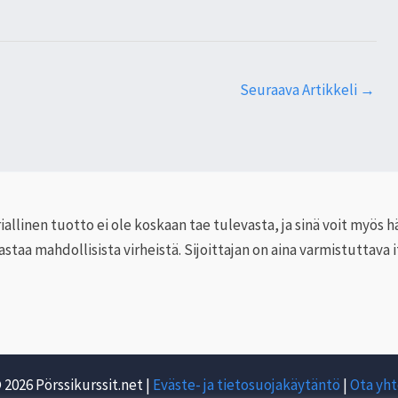
Seuraava Artikkeli
→
iallinen tuotto ei ole koskaan tae tulevasta, ja sinä voit myös h
a mahdollisista virheistä. Sijoittajan on aina varmistuttava it
 2026 Pörssikurssit.net |
Eväste- ja tietosuojakäytäntö
|
Ota yht