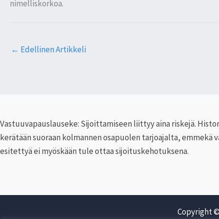
nimelliskorkoa.
←
Edellinen Artikkeli
Vastuuvapauslauseke: Sijoittamiseen liittyy aina riskejä. Histor
kerätään suoraan kolmannen osapuolen tarjoajalta, emmekä vasta
esitettyä ei myöskään tule ottaa sijoituskehotuksena.
Copyright ©