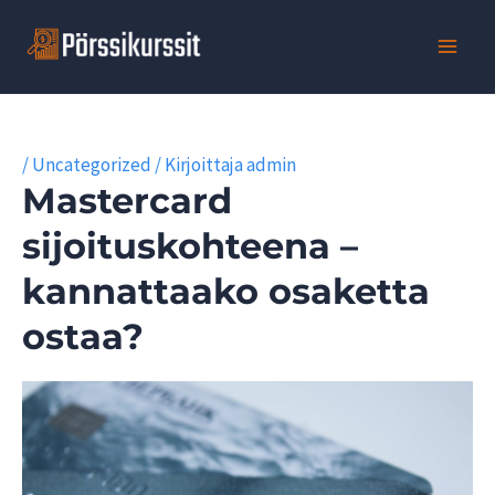
Siirry
sisältöön
/
Uncategorized
/ Kirjoittaja
admin
Mastercard
sijoituskohteena –
kannattaako osaketta
ostaa?