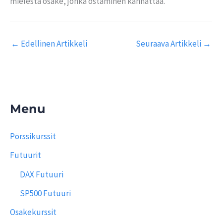
mielestä osake, jonka ostaminen kannattaa.
←
Edellinen Artikkeli
Seuraava Artikkeli
→
Menu
Pörssikurssit
Futuurit
DAX Futuuri
SP500 Futuuri
Osakekurssit