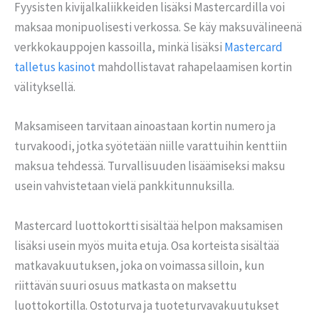
Fyysisten kivijalkaliikkeiden lisäksi Mastercardilla voi
maksaa monipuolisesti verkossa. Se käy maksuvälineenä
verkkokauppojen kassoilla, minkä lisäksi
Mastercard
talletus kasinot
mahdollistavat rahapelaamisen kortin
välityksellä.
Maksamiseen tarvitaan ainoastaan kortin numero ja
turvakoodi, jotka syötetään niille varattuihin kenttiin
maksua tehdessä. Turvallisuuden lisäämiseksi maksu
usein vahvistetaan vielä pankkitunnuksilla.
Mastercard luottokortti sisältää helpon maksamisen
lisäksi usein myös muita etuja. Osa korteista sisältää
matkavakuutuksen, joka on voimassa silloin, kun
riittävän suuri osuus matkasta on maksettu
luottokortilla. Ostoturva ja tuoteturvavakuutukset