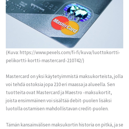
(Kuva: https://www.pexels.com/fi-fi/kuva/luottokortti-
pelikortti-kortti-mastercard-210742/)
Mastercard on yksi käytetyimmistä maksukorteista, jolla
voi tehdä ostoksia jopa 210 eri maassa ja alueella. Sen
tuotteita ovat Mastercard ja Maestro -maksukortit,
joista ensimmäinen voi sisältää debit-puolen lisäksi
luotolla ostamisen mahdollistavan credit-puolen.
Tämän kansainvälisen maksukortin historia on pitkä, ja se