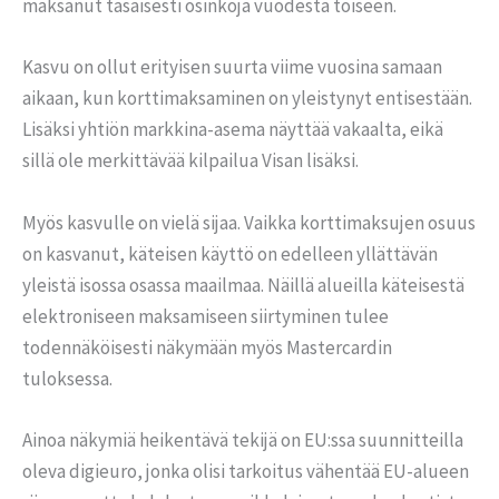
maksanut tasaisesti osinkoja vuodesta toiseen.
Kasvu on ollut erityisen suurta viime vuosina samaan
aikaan, kun korttimaksaminen on yleistynyt entisestään.
Lisäksi yhtiön markkina-asema näyttää vakaalta, eikä
sillä ole merkittävää kilpailua Visan lisäksi.
Myös kasvulle on vielä sijaa. Vaikka korttimaksujen osuus
on kasvanut, käteisen käyttö on edelleen yllättävän
yleistä isossa osassa maailmaa. Näillä alueilla käteisestä
elektroniseen maksamiseen siirtyminen tulee
todennäköisesti näkymään myös Mastercardin
tuloksessa.
Ainoa näkymiä heikentävä tekijä on EU:ssa suunnitteilla
oleva digieuro, jonka olisi tarkoitus vähentää EU-alueen