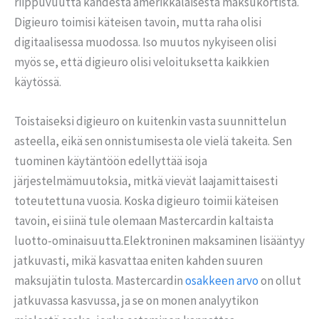
riippuvuutta kahdesta amerikkalaisesta maksukortista.
Digieuro toimisi käteisen tavoin, mutta raha olisi
digitaalisessa muodossa. Iso muutos nykyiseen olisi
myös se, että digieuro olisi veloituksetta kaikkien
käytössä.
Toistaiseksi digieuro on kuitenkin vasta suunnittelun
asteella, eikä sen onnistumisesta ole vielä takeita. Sen
tuominen käytäntöön edellyttää isoja
järjestelmämuutoksia, mitkä vievät laajamittaisesti
toteutettuna vuosia. Koska digieuro toimii käteisen
tavoin, ei siinä tule olemaan Mastercardin kaltaista
luotto-ominaisuutta.Elektroninen maksaminen lisääntyy
jatkuvasti, mikä kasvattaa eniten kahden suuren
maksujätin tulosta. Mastercardin
osakkeen arvo
on ollut
jatkuvassa kasvussa, ja se on monen analyytikon