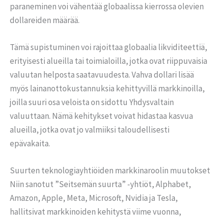
paraneminen voi vähentää globaalissa kierrossa olevien
dollareiden määrää.
Tämä supistuminen voi rajoittaa globaalia likviditeettiä,
erityisesti alueilla tai toimialoilla, jotka ovat riippuvaisia
valuutan helposta saatavuudesta. Vahva dollari lisää
myös lainanottokustannuksia kehittyvillä markkinoilla,
joilla suuri osa veloista on sidottu Yhdysvaltain
valuuttaan. Nämä kehitykset voivat hidastaa kasvua
alueilla, jotka ovat jo valmiiksi taloudellisesti
epävakaita.
Suurten teknologiayhtiöiden markkinaroolin muutokset
Niin sanotut ”Seitsemän suurta” -yhtiöt, Alphabet,
Amazon, Apple, Meta, Microsoft, Nvidia ja Tesla,
hallitsivat markkinoiden kehitystä viime vuonna,