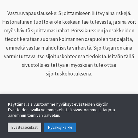
Vastuuvapauslauseke: Sijoittamiseen liittyy aina riskejä.
Historiallinen tuotto ei ole koskaan tae tulevasta, ja sinä voit
myös hävitä sijoittamasi rahat. Pörssikurssien ja osakkeiden
tiedot kerätään suoraan kolmannen osapuolen tarjoajalta,
emmekä vastaa mahdollisista virheistä. Sijoittajan on aina
varmistuttava itse sijoituskohteensa tiedoista. Mitään tällä
sivustolla esitettyä ei myöskään tule ottaa
sijoituskehotuksena.
Käyttämällä sivustoamme hyväksyt evästeiden käytön.
Evästeiden avulla voimme kehittää sivustoamme ja tarjota
Copyright © 2026 Pörssikurssit.net |
Eväste- ja
paremmin toimivan palvelun.
tietosuojakäytäntö
|
Ota yhteyttä
|
Blogi
Evästeasetukset
Hyväksy kaikki