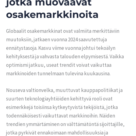
jotka muovaavat
osakemarkkinoita
Globaalit osakemarkkinat ovat valmiita merkittäviin
muutoksiin, jatkaen vuonna 2024 saavutettuja
ennätystasoja. Kasvu viime vuonna johtui tekoälyn
kehityksestä ja vahvasta talouden elpymisestä. Vaikka
optimismi jatkuu, useat trendit voivat vaikuttaa
markkinoiden tunnelmaan tulevina kuukausina.
Nouseva valtionvelka, muuttuvat kauppapolitiikat ja
suurten teknologiayhtiöiden kehittyvä rooli ovat
esimerkkejä toisiinsa kytkeytyvistä tekijöistä, jotka
todennäköisesti vaikuttavat markkinoihin. Näiden
trendien ymmärtäminen on välttämätöntä sijoittajille,
jotka pyrkivät ennakoimaan mahdollisuuksia ja