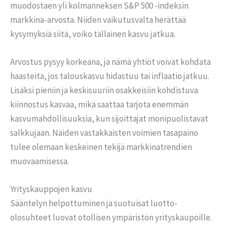
muodostaen yli kolmanneksen S&P 500 -indeksin
markkina-arvosta. Niiden vaikutusvalta herättää
kysymyksiä siitä, voiko tällainen kasvu jatkua.
Arvostus pysyy korkeana, ja nämä yhtiöt voivat kohdata
haasteita, jos talouskasvu hidastuu tai inflaatio jatkuu.
Lisäksi pieniin ja keskisuuriin osakkeisiin kohdistuva
kiinnostus kasvaa, mikä saattaa tarjota enemmän
kasvumahdollisuuksia, kun sijoittajat monipuolistavat
salkkujaan. Näiden vastakkaisten voimien tasapaino
tulee olemaan keskeinen tekijä markkinatrendien
muovaamisessa.
Yrityskauppojen kasvu
Sääntelyn helpottuminen ja suotuisat luotto-
olosuhteet luovat otollisen ympäristön yrityskaupoille.