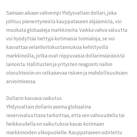
Samaan aikaan vahvempi Yhdysvaltain dollari, joka
johtuu pienentyneistä kauppataseen alijäämistä, voi
muokata globaaleja markkinoita. Vaikka vahva valuutta
voi hyödyttää tiettyjä kotimaisia toimialoja, se voi
kasvattaa velanhoitokustannuksia kehittyvillä
markkinoilla, jotka ovat riippuvaisia dollarimääräisistä
lainoista. Hallitusten ja yritysten reagointi näihin
olosuhteisiin on ratkaisevaa riskien ja mahdollisuuksien
arvioimisessa.
Dollarin kasvava vaikutus
Yhdysvaltain dollarin asema globaalina
reservivaluuttana tarkoittaa, että sen vahvuudella tai
heikkoudella on vaikutuksia kauas kotimaan
markkinoiden ulkopuolelle. Kauppataseen odotettu