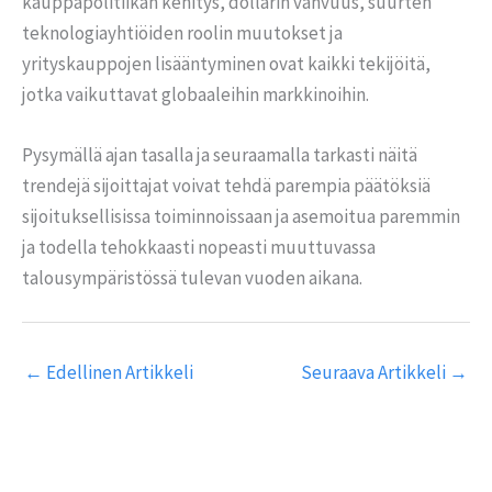
kauppapolitiikan kehitys, dollarin vahvuus, suurten
teknologiayhtiöiden roolin muutokset ja
yrityskauppojen lisääntyminen ovat kaikki tekijöitä,
jotka vaikuttavat globaaleihin markkinoihin.
Pysymällä ajan tasalla ja seuraamalla tarkasti näitä
trendejä sijoittajat voivat tehdä parempia päätöksiä
sijoituksellisissa toiminnoissaan ja asemoitua paremmin
ja todella tehokkaasti nopeasti muuttuvassa
talousympäristössä tulevan vuoden aikana.
←
Edellinen Artikkeli
Seuraava Artikkeli
→