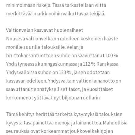
minimoimaan riskejä. Tässä tarkastellaan viittä
merkittävää markkinoihin vaikuttavaa tekijää.
Valtionvelan kasvavat huolenaiheet
Nouseva valtionvelka on edelleen keskeinen haaste
monille suurille talouksille. Velan ja
bruttokansantuotteen suhde on saavuttanut 100 %
Yhdistyneessä kuningaskunnassa ja 112 % Ranskassa.
Yhdysvalloissa suhde on 123 %, ja sen odotetaan
kasvavan edelleen. Yhdysvaltain valtion lainanotto on
saavuttanut ennätykselliset tasot, ja vuosittaiset
korkomenot ylittävät nyt biljoonan dollarin.
Tämä kehitys herättää tärkeitä kysymyksiä talouksien
kyvystä tasapainottaa menoja ja lainanottoa. Mahdollisia
seurauksia ovat korkeammat joukkovelkakirjojen