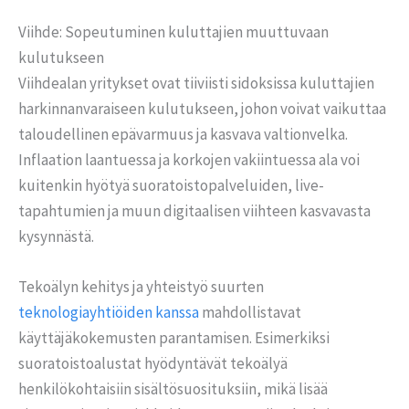
Viihde: Sopeutuminen kuluttajien muuttuvaan
kulutukseen
Viihdealan yritykset ovat tiiviisti sidoksissa kuluttajien
harkinnanvaraiseen kulutukseen, johon voivat vaikuttaa
taloudellinen epävarmuus ja kasvava valtionvelka.
Inflaation laantuessa ja korkojen vakiintuessa ala voi
kuitenkin hyötyä suoratoistopalveluiden, live-
tapahtumien ja muun digitaalisen viihteen kasvavasta
kysynnästä.
Tekoälyn kehitys ja yhteistyö suurten
teknologiayhtiöiden kanssa
mahdollistavat
käyttäjäkokemusten parantamisen. Esimerkiksi
suoratoistoalustat hyödyntävät tekoälyä
henkilökohtaisiin sisältösuosituksiin, mikä lisää