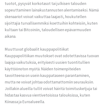
tuotot, pysyvät korkotasot tai julkisen talouden
sopeuttaminen lainakustannusten alentamiseksi. Nämä
skenaariot voivat vaikuttaa laajasti, houkutellen
sijoittajia turvallisemmiksi koettuihin kohteisiin, kuten
kultaan tai Bitcoiniin, taloudellisen epävarmuuden
aikana.
Muuttuvat globaalit kauppapolitiikat
Kauppapolitiikan muutokset ovat odotettavissa tuovan
laajoja vaikutuksia, erityisesti uusien tuontitullien
käyttöönoton myötä. Näiden toimenpiteiden
tavoitteena on usein kauppataseen parantaminen,
mutta ne voivat johtaa odottamattomiin seurauksiin.
Joillakin alueilla tullit voivat häiritä toimitusketjuja tai
hidastaa kasvua vientivetoisissa talouksissa, kuten
Kiinassa ja Euroalueella.