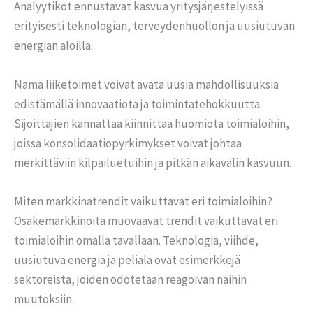
Analyytikot ennustavat kasvua yritysjärjestelyissä
erityisesti teknologian, terveydenhuollon ja uusiutuvan
energian aloilla.
Nämä liiketoimet voivat avata uusia mahdollisuuksia
edistämällä innovaatiota ja toimintatehokkuutta.
Sijoittajien kannattaa kiinnittää huomiota toimialoihin,
joissa konsolidaatiopyrkimykset voivat johtaa
merkittäviin kilpailuetuihin ja pitkän aikavälin kasvuun.
Miten markkinatrendit vaikuttavat eri toimialoihin?
Osakemarkkinoita muovaavat trendit vaikuttavat eri
toimialoihin omalla tavallaan. Teknologia, viihde,
uusiutuva energia ja peliala ovat esimerkkejä
sektoreista, joiden odotetaan reagoivan näihin
muutoksiin.