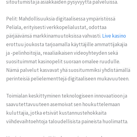
sitoutumista ja asiakkaiden pysyvyyttä palveluissa.
Pelit: Mahdollisuuksia digitaalisessa ympäristössä
Peliala, erityisesti verkkopelialustat, odottaa
pärjäävänsä markkinamuutoksissa vahvasti.
Live kasino
erottuu joukosta tarjoamalla käyttäjille ammattijakajia
ja -pelinhoitojia, reaaliaikaisen videoyhteyden sekä
suosituimmat kasinopelit suoraan omalee ruudulle.
Nämä palvelut kasvavat yhä suositummiksi yhdistämällä
perinteisiä pelielementtejä digitaaliseen mukavuuteen.
Toimialan keskittyminen teknologiseen innovaatioon ja
saavutettavuuteen asemoivat sen houkuttelemaan
kuluttajia, jotka etsivät kustannustehokkaita
viihdevaihtoehtoja taloudellisista paineista huolimatta.