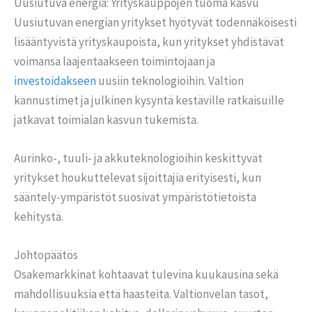
Uusiutuva energia: Yrityskauppojen tuoma kasvu
Uusiutuvan energian yritykset hyötyvät todennäköisesti
lisääntyvistä yrityskaupoista, kun yritykset yhdistävät
voimansa laajentaakseen toimintojaan ja
investoidakseen
uusiin teknologioihin. Valtion
kannustimet ja julkinen kysyntä kestäville ratkaisuille
jatkavat toimialan kasvun tukemista.
Aurinko-, tuuli- ja akkuteknologioihin keskittyvät
yritykset houkuttelevat sijoittajia erityisesti, kun
sääntely-ympäristöt suosivat ympäristötietoista
kehitystä.
Johtopäätös
Osakemarkkinat kohtaavat tulevina kuukausina sekä
mahdollisuuksia että haasteita. Valtionvelan tasot,